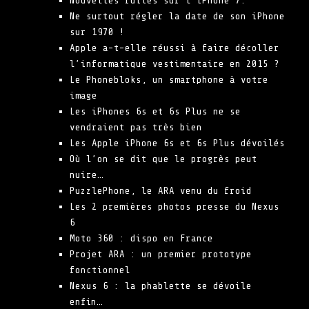
Nouvelles fuites sur l’iPhone 7.
Ne surtout régler la date de son iPhone
sur 1970 !
Apple a-t-elle réussi à faire décoller
l’informatique vestimentaire en 2015 ?
Le Phonebloks, un smartphone à votre
image
Les iPhones 6s et 6s Plus ne se
vendraient pas très bien
Les Apple iPhone 6s et 6s Plus dévoilés
Où l’on se dit que le progrès peut
nuire…
PuzzlePhone, le ARA venu du froid
Les 2 premières photos presse du Nexus
6
Moto 360 : dispo en France
Projet ARA : un premier prototype
fonctionnel
Nexus 6 : la phablette se dévoile
enfin…