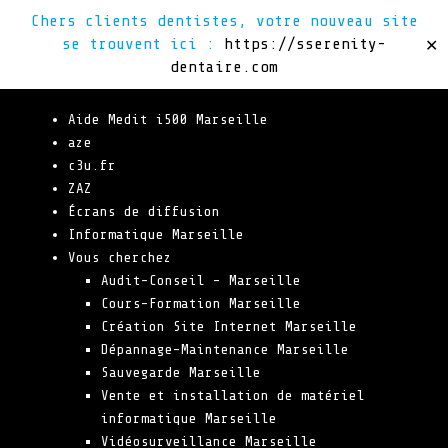
Chers clients dentistes, votre nouveau site
se trouvent ici :
https://sserenity-
✕
PAGES
dentaire.com
Aide Medit i500 Marseille
aze
c3u.fr
ZAZ
Écrans de diffusion
Informatique Marseille
Vous cherchez
Audit-Conseil – Marseille
Cours-Formation Marseille
Création Site Internet Marseille
Dépannage-Maintenance Marseille
Sauvegarde Marseille
Vente et installation de matériel
informatique Marseille
Vidéosurveillance Marseille