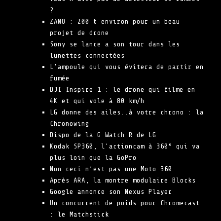
?
ZANO : 200 € environ pour un beau
projet de drone
Sony se lance a son tour dans les
lunettes connectées
L’ampoule qui vous évitera de partir en
fumée
DJI Inspire 1 : le drone qui filme en
4K et qui vole à 80 km/h
LG donne des ailes..à votre chrono : la
Chronowing
Dispo de la G Watch R de LG
Kodak SP360, l’actioncam à 360° qui va
plus loin que la GoPro
Non ceci n’est pas une Moto 360
Après ARA, la montre modulaire Blocks
Google annonce son Nexus Player
Un concurrent de poids pour Chromecast
: le Matchstick