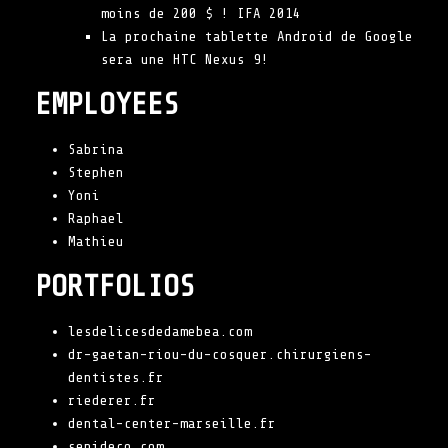
moins de 200 $ ! IFA 2014
La prochaine tablette Android de Google
sera une HTC Nexus 9!
EMPLOYEES
Sabrina
Stephen
Yoni
Raphael
Mathieu
PORTFOLIOS
lesdelicesdedamebea.com
dr-gaetan-riou-du-cosquer.chirurgiens-
dentistes.fr
riederer.fr
dental-center-marseille.fr
senideco.com