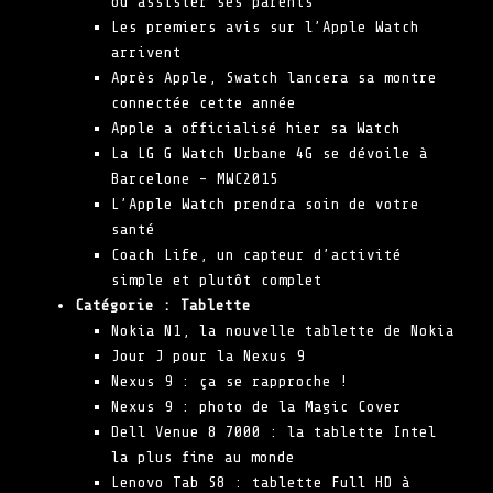
ou assister ses parents
Les premiers avis sur l’Apple Watch
arrivent
Après Apple, Swatch lancera sa montre
connectée cette année
Apple a officialisé hier sa Watch
La LG G Watch Urbane 4G se dévoile à
Barcelone – MWC2015
L’Apple Watch prendra soin de votre
santé
Coach Life, un capteur d’activité
simple et plutôt complet
Catégorie :
Tablette
Nokia N1, la nouvelle tablette de Nokia
Jour J pour la Nexus 9
Nexus 9 : ça se rapproche !
Nexus 9 : photo de la Magic Cover
Dell Venue 8 7000 : la tablette Intel
la plus fine au monde
Lenovo Tab S8 : tablette Full HD à