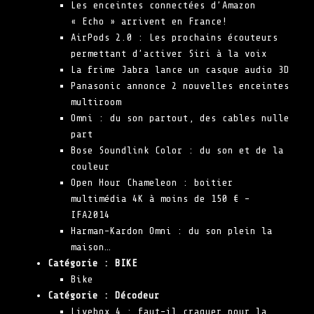
Les enceintes connectées d’Amazon
« Echo » arrivent en France!
AirPods 2.0 : Les prochains écouteurs
permettant d’activer Siri à la voix
La frime Jabra lance un casque audio 3D
Panasonic annonce 2 nouvelles enceintes
multiroom
Omni : du son partout, des cables nulle
part
Bose Soundlink Color : du son et de la
couleur
Open Hour Chameleon : boitier
multimédia 4K à moins de 150 € –
IFA2014
Harman-Kardon Omni : du son plein la
maison…
Catégorie :
BIKE
Bike
Catégorie :
Décodeur
Livebox 4 : faut-il craquer pour la