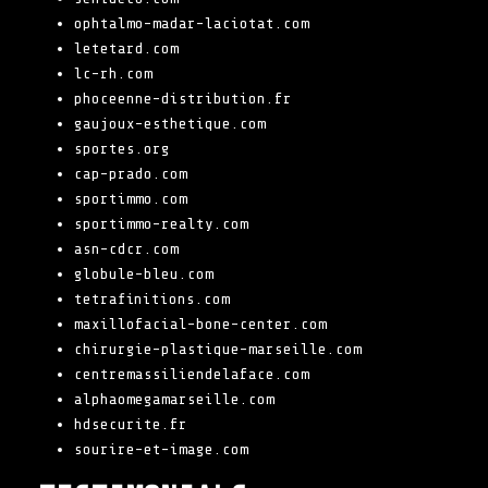
ophtalmo-madar-laciotat.com
letetard.com
lc-rh.com
phoceenne-distribution.fr
gaujoux-esthetique.com
sportes.org
cap-prado.com
sportimmo.com
sportimmo-realty.com
asn-cdcr.com
globule-bleu.com
tetrafinitions.com
maxillofacial-bone-center.com
chirurgie-plastique-marseille.com
centremassiliendelaface.com
alphaomegamarseille.com
hdsecurite.fr
sourire-et-image.com