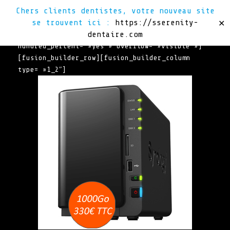
Chers clients dentistes, votre nouveau site
se trouvent ici :
https://sserenity-
✕
dentaire.com
[fusion_builder_container
hundred_percent= »yes » overflow= »visible »]
[fusion_builder_row][fusion_builder_column
type= »1_2″]