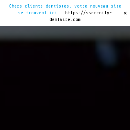
Chers clients dentistes, votre nouveau site
se trouvent ici :
https://sserenity-
✕
dentaire.com