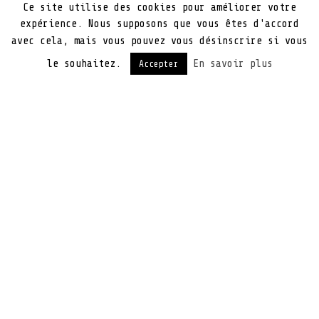
Ce site utilise des cookies pour améliorer votre
expérience. Nous supposons que vous êtes d'accord
avec cela, mais vous pouvez vous désinscrire si vous
le souhaitez.
En savoir plus
Accepter
NOUS VOUS PROPOSONS LA VENTE
ET L’INSTALLATION DE VOTRE
MATÉRIEL INFORMATIQUE.
sSerenity vous accompagne dans le choix du
matériel le plus adapté à vos besoins,
l’installation et le service après vente du
matériel informatique que nous distribuons.
Que ce soit pour un renouvellement de matériel ou
dans le cadre d’une réparation informatique, nous