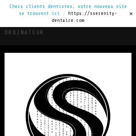
Chers clients dentistes, votre nouveau site
se trouvent ici :
https://sserenity-
✕
dentaire.com
ORDINATEUR