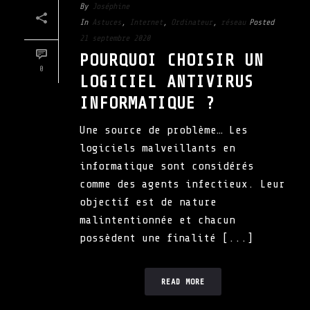
By
Joséphine
In
Astuces
,
Internet
,
Ordinateur
,
réseau
Posted
21 septembre 2020
POURQUOI CHOISIR UN
0
LOGICIEL ANTIVIRUS
INFORMATIQUE ?
Une source de problème… Les
logiciels malveillants en
informatique sont considérés
comme des agents infectieux. Leur
objectif est de nature
malintentionnée et chacun
possèdent une finalité [...]
READ MORE