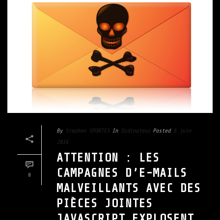
By
Stephen SPORTES
In
Ordinateur
Posted
6 juin
2016
ATTENTION : LES
CAMPAGNES D’E-MAILS
0
MALVEILLANTS AVEC DES
PIÈCES JOINTES
JAVASCRIPT EXPLOSENT