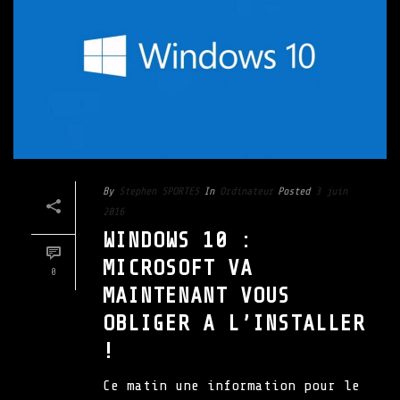
By
Stephen SPORTES
In
Ordinateur
Posted
3 juin
2016
WINDOWS 10 :
MICROSOFT VA
0
MAINTENANT VOUS
OBLIGER A L’INSTALLER
!
Ce matin une information pour le