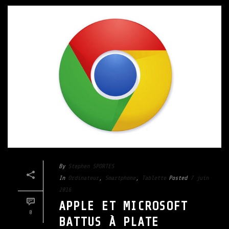
By
Stephen SPORTES
In
Ordinateur
,
Smartphone
,
Tablette
Posted
7 juin
2016
APPLE ET MICROSOFT
0
BATTUS À PLATE