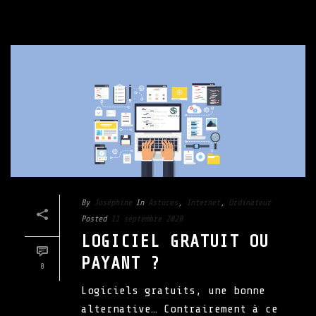
By
Joséphine
In
Astuces
,
Internet
,
Ordinateur
Posted
11 septembre 2020
LOGICIEL GRATUIT OU
PAYANT ?
0
Logiciels gratuits, une bonne
alternative… Contrairement à ce