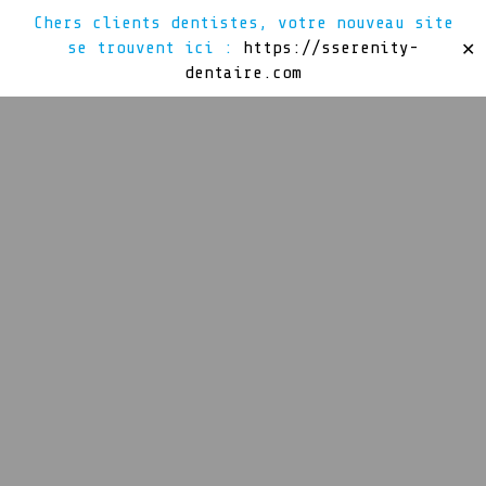
Chers clients dentistes, votre nouveau site
se trouvent ici :
https://sserenity-
✕
dentaire.com