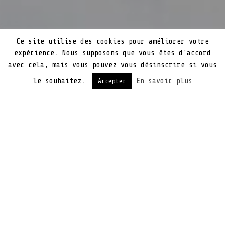
Ce site utilise des cookies pour améliorer votre
expérience. Nous supposons que vous êtes d'accord
avec cela, mais vous pouvez vous désinscrire si vous
le souhaitez.
En savoir plus
Accepter
Lors du CES 2016 à Las Vegas, Un nouveau
casque audio a été dévoilé par Jabra. Ce
casque est équipé de capteurs (dont un
gyroscope) qui va proposer une toute nouvelle
sensation d’écoute. Son nom est le Jabra
Intelligent Headset. Sa particularité est
qu’il proposera une écoute du son en 3D, c’est
à dire que grâce à son Gyroscope et ses