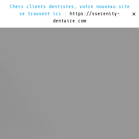
Chers clients dentistes, votre nouveau site
se trouvent ici :
https://sserenity-
✕
dentaire.com