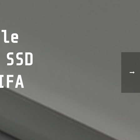
 le
 SSD
IFA