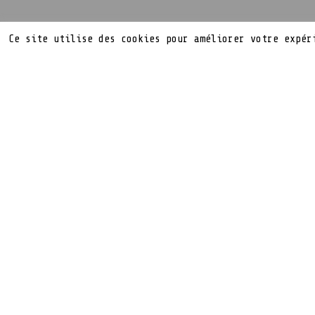
Ce site utilise des cookies pour améliorer votre expér
Toshiba a prés
AeroMobile.
Il permet de 
(jusqu’à 8 app
Ce disque dur 
batterie(8 heu
boîtier compac