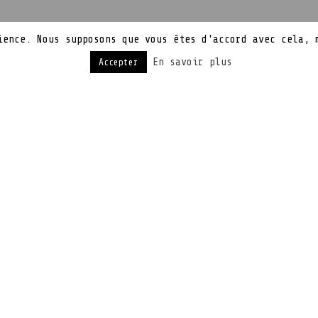
ience. Nous supposons que vous êtes d'accord avec cela, 
En savoir plus
Accepter
enté lors de l’IFA 2014 son SSD sans fil : le Can
stocker et partager ses données avec les appareils
areils en simultané).
externe embarque donc une carte Wi-Fi (norme n) c
res d’autonomie sont annoncées). Le tout vient se
t et léger (120 g batterie incluse). Il peut donc