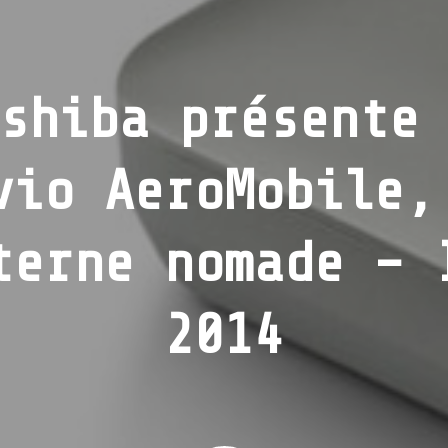
shiba présente
vio AeroMobile,
terne nomade – 
2014