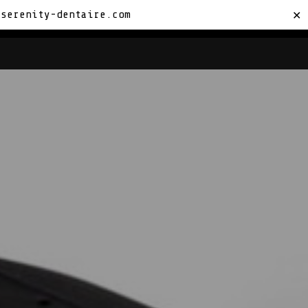
sserenity-dentaire.com
✕
TACTEZ-NOUS