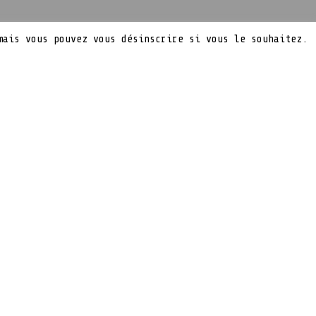
mais vous pouvez vous désinscrire si vous le souhaitez.
vio
 mobiles
ouplée à une
 loger dans un
 facilement se