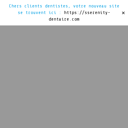
Chers clients dentistes, votre nouveau site
se trouvent ici :
https://sserenity-
✕
dentaire.com