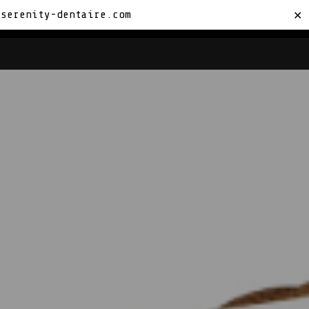
sserenity-dentaire.com
✕
TACTEZ-NOUS