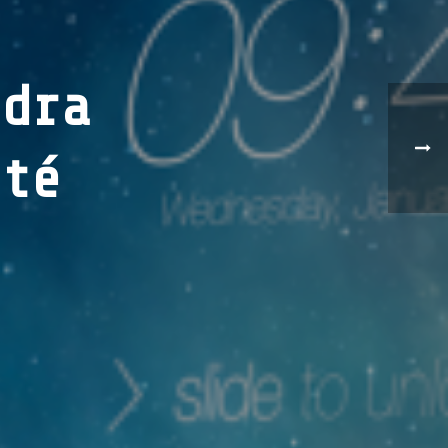
ndra
nté