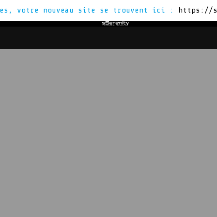
tes, votre nouveau site se trouvent ici :
https://
Z
VOUS ÊTES
ACTUS
CON