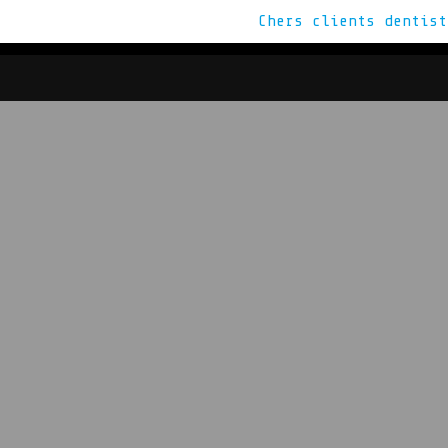
Chers clients dentis
VOUS CHERCHE