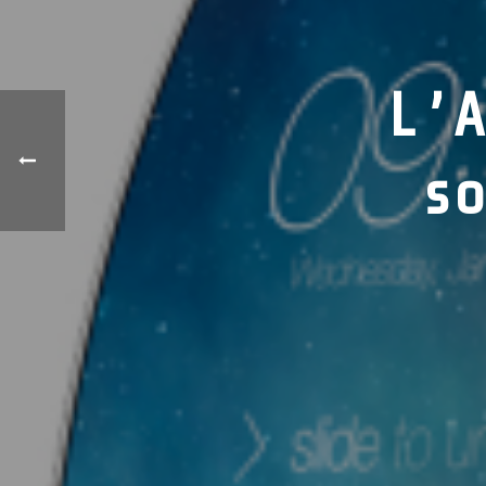
L’A
so