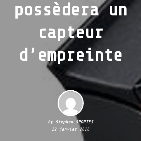
possèdera un
capteur
d’empreinte
By
Stephen SPORTES
22 janvier 2016