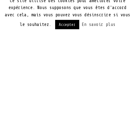
Ce site utilise des cookies pour améliorer votre
expérience. Nous supposons que vous êtes d'accord
avec cela, mais vous pouvez vous désinscrire si vous
le souhaitez.
En savoir plus
Accepter
Thermaltake va bientôt sortir une nouvelle
souris peu commune : La Black V2. Ce nouveau
périphérique sera doté d’un capteur de chez
Synaptics, il permettra de vous connecter à
votre machine sous Windows 10 et de vous
connecter à différents services ou
bien effectuer des microtransactions dans les
logiciels et jeux supportant la technologie de
la Black V2. Elle permettra évidemment de
gagner du temps lors de vos achats mais pas
que. A l’heure d’aujourd’hui Thermaltake n’en