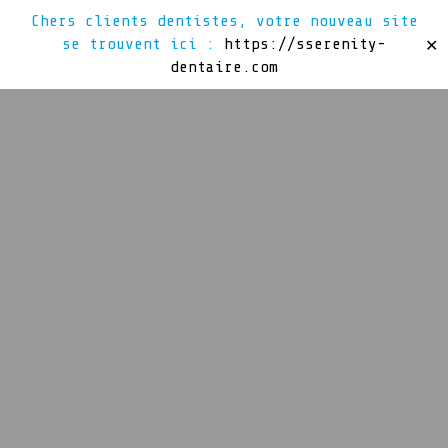
Chers clients dentistes, votre nouveau site
se trouvent ici :
https://sserenity-
✕
dentaire.com