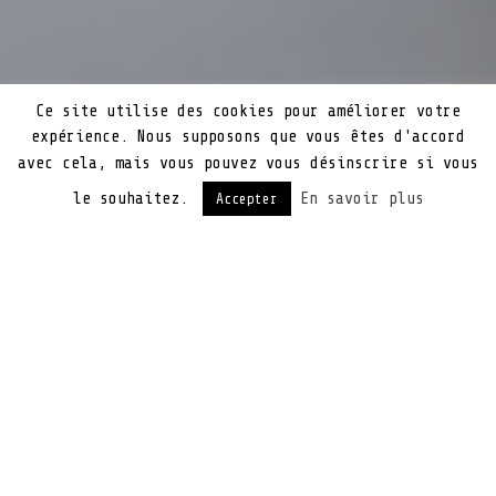
Ce site utilise des cookies pour améliorer votre
expérience. Nous supposons que vous êtes d'accord
avec cela, mais vous pouvez vous désinscrire si vous
le souhaitez.
En savoir plus
Accepter
Chromecast propose maintenant la présence d’un
mode invité, qui autorise des personnes se
trouvant dans la même pièce à se connecter à
votre Chromecast. Vos invités peuvent accéder
à l’appareil, même si ils ne sont pas
connectées sur le même réseau Wi-Fi. Jusqu’à
présent, pour qu’une seconde personne puisse
utiliser le Chromecast, elle devait