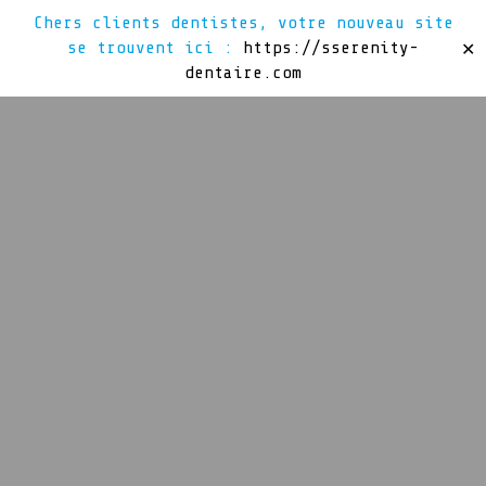
Chers clients dentistes, votre nouveau site
se trouvent ici :
https://sserenity-
✕
dentaire.com