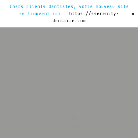
Chers clients dentistes, votre nouveau site
se trouvent ici :
https://sserenity-
✕
dentaire.com