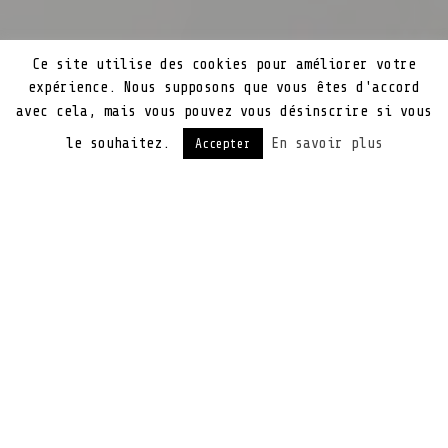
Ce site utilise des cookies pour améliorer votre
expérience. Nous supposons que vous êtes d'accord
avec cela, mais vous pouvez vous désinscrire si vous
le souhaitez.
En savoir plus
Accepter
Une société leader dans le coaching et de la
formation non dentaire pour les dentistes
recrute un développeur web en CDI.
Elle propose aux dentistes et aux spécialistes
des outils novateurs de gestion,
d’organisation, de management et de
communication.
Principales missions