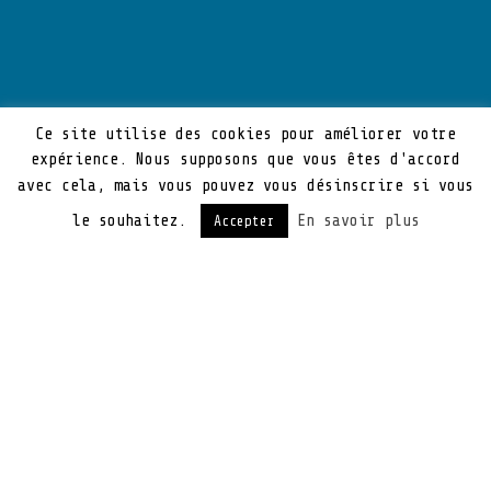
Ce site utilise des cookies pour améliorer votre
expérience. Nous supposons que vous êtes d'accord
avec cela, mais vous pouvez vous désinscrire si vous
le souhaitez.
En savoir plus
Accepter
Nous y sommes, Windows 10 est officiellement
né ce matin
Pour rappel cette version de Windows est
offerte gratuitement aux possesseurs de
Windows 7 et Windows 8 sous la forme d’une
mise à jour que vous avez pu réserver via