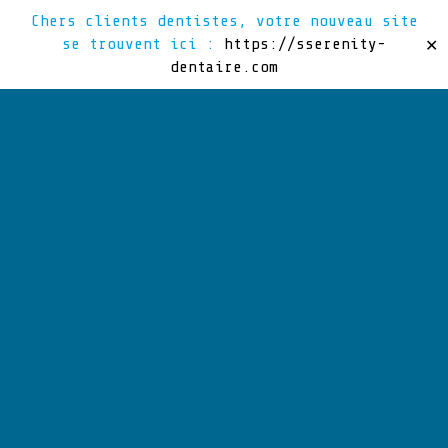
Chers clients dentistes, votre nouveau site
se trouvent ici :
https://sserenity-
✕
dentaire.com