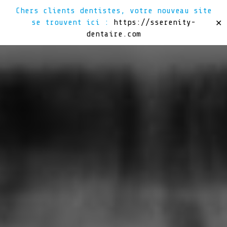
Chers clients dentistes, votre nouveau site
se trouvent ici :
https://sserenity-
✕
dentaire.com