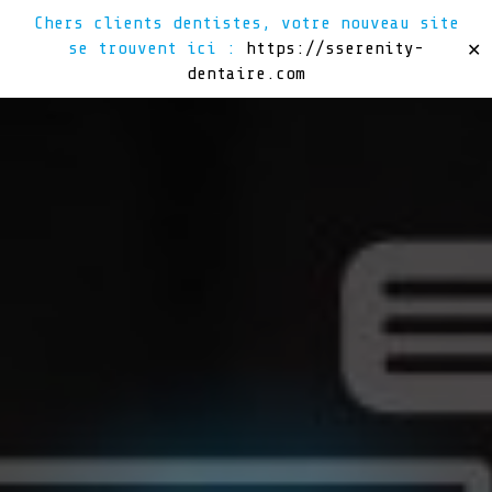
Chers clients dentistes, votre nouveau site
se trouvent ici :
https://sserenity-
✕
dentaire.com