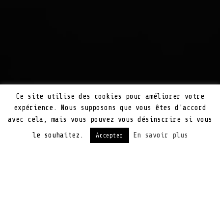
Ce site utilise des cookies pour améliorer votre
expérience. Nous supposons que vous êtes d'accord
avec cela, mais vous pouvez vous désinscrire si vous
le souhaitez.
En savoir plus
Accepter
PORTAIL LEXIS
Avec Lexis360.fr , trouvez facilement les
réponses à toutes vos questions juridiques.
Véritable innovation technologique au
service des avocats, ce nouveau service en
ligne vous permet de :