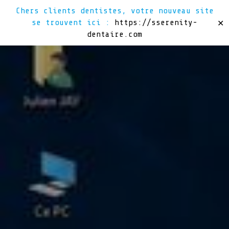
Chers clients dentistes, votre nouveau site
se trouvent ici :
https://sserenity-
✕
dentaire.com