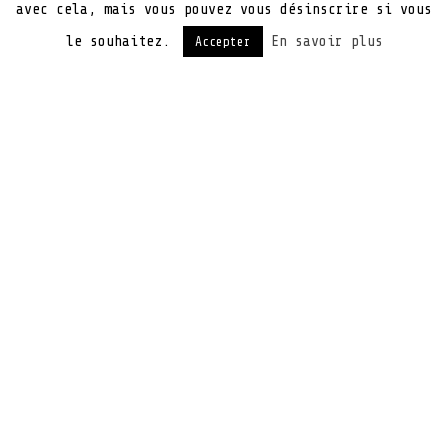
avec cela, mais vous pouvez vous désinscrire si vous
le souhaitez.
En savoir plus
Accepter
Après plusieurs mois d’attente, Windows 10
débarque sur nos machines a compter du 29
juillet. L’occasion de faire un tour d’horizon
rapide de ce qui vous attends.
Si vous possédez une version officielle de
Windows 7 ou 8 alors vous bénéficiez d’une
mise à jour gratuite vers Windows 10. Pour
vous, cette mise à jour devrait être
transparente et se dérouler comme une mise à
jour Windows Update « classique ». Le taux de
compatibilité matérielle et logicielle est
considéré comme très élevé par Microsoft mais