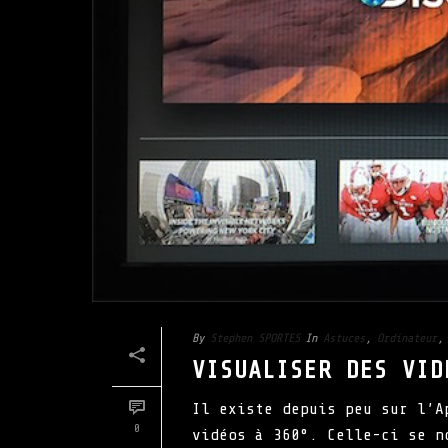
By
Stephen SPORTES
In
Astuces
,
Ordinateur
VISUALISER DES VID
Il existe depuis peu sur l’A
0
vidéos à 360°. Celle-ci se n