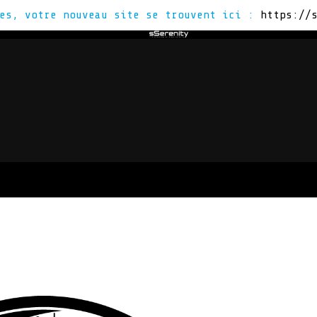
tes, votre nouveau site se trouvent ici :
https://
Z
VOUS ÊTES
ACTUS
CON