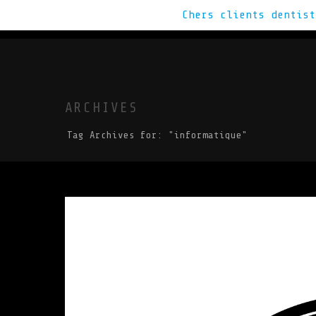
Chers clients dentis
VOUS CHERCHE
ARCHIVES
Tag Archives for: "informatique"