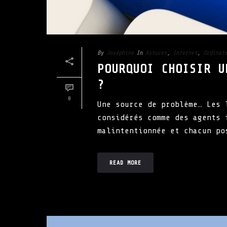
By
Joséphine
In
Astuces
,
Internet
,
Ordinat
POURQUOI CHOISIR U
?
0
Une source de problème… Les 
considérés comme des agents 
malintentionnée et chacun po
READ MORE