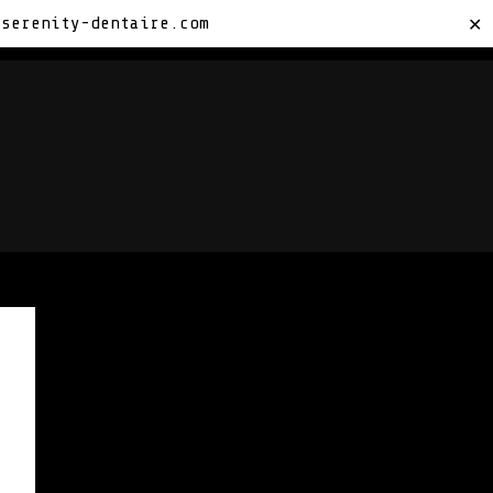
sserenity-dentaire.com
✕
TACTEZ-NOUS