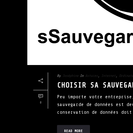
By
Joséphine
In
Astuces
,
Internet
,
Ordinat
CHOISIR SA SAUVEGA
Peu importe votre entreprise
0
sauvegarde de données est de
conservation de données doit
READ MORE