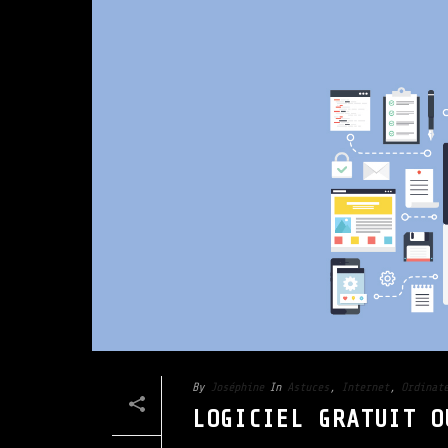
By
Joséphine
In
Astuces
,
Internet
,
Ordinat
LOGICIEL GRATUIT O