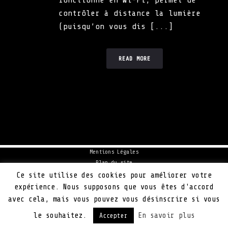
fonctionne en Wi-Fi, permet de
contrôler à distance la lumière
(puisqu’on vous dis [...]
READ MORE
Mentions Légales
Plan du site
Politique de cookie
Ce site utilise des cookies pour améliorer votre
Actualités
expérience. Nous supposons que vous êtes d'accord
Contact
avec cela, mais vous pouvez vous désinscrire si vous
Petit Bison
le souhaitez.
En savoir plus
Accepter