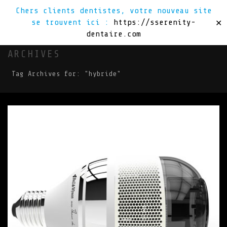
Chers clients dentistes, votre nouveau site
se trouvent ici :
https://sserenity-
✕
dentaire.com
ARCHIVES
Tag Archives for: "hybride"