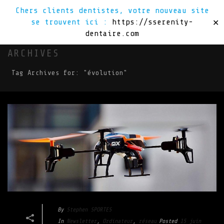
Chers clients dentistes, votre nouveau site
se trouvent ici :
https://sserenity-
✕
dentaire.com
ARCHIVES
Tag Archives for: "évolution"
By
Stephen SPORTES
In
Newsletter
,
Ordinateur
,
réseau
Posted
15 juin