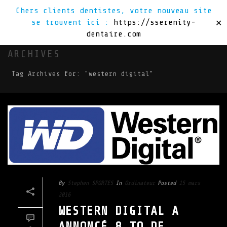
Chers clients dentistes, votre nouveau site
se trouvent ici :
https://sserenity-
✕
dentaire.com
ARCHIVES
Tag Archives for: "western digital"
By
Stephen SPORTES
In
Ordinateur
Posted
15 mars
2016
WESTERN DIGITAL A
ANNONCÉ 8 TO DE