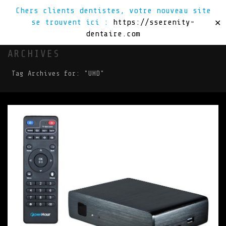
Chers clients dentistes, votre nouveau site
se trouvent ici :
https://sserenity-
✕
dentaire.com
ARCHIVES
Tag Archives for: "UHD"