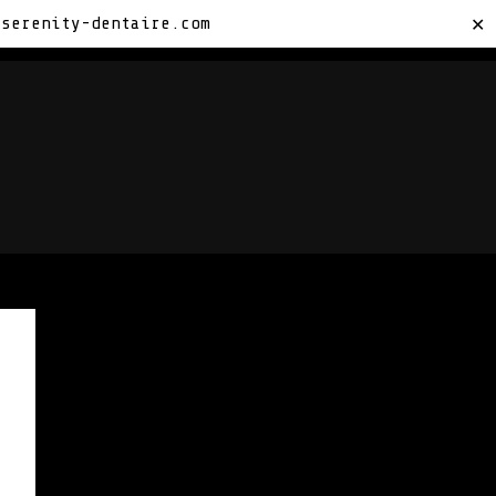
sserenity-dentaire.com
✕
TACTEZ-NOUS