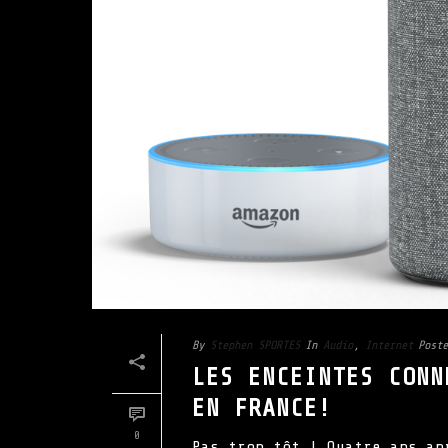
By
Stephen SPORTES
In
Audio
,
Internet
Poste
LES ENCEINTES CONN
EN FRANCE!
0
Pas trop tôt ! Quatre ans ap