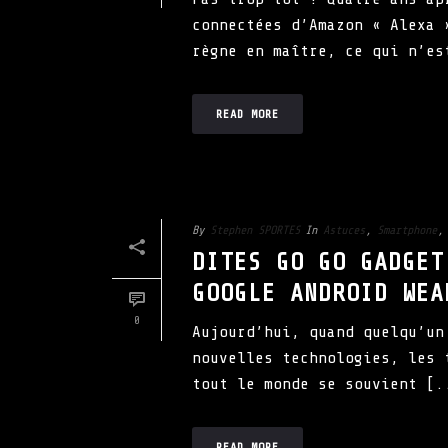
connectées d’Amazon « Alexa 
règne en maître, ce qui n’es
READ MORE
By
Stephen SPORTES
In
Astuces
,
Smartphone
DITES GO GO GADGET
GOOGLE ANDROID WEA
0
Aujourd’hui, quand quelqu’un
nouvelles technologies, les 
tout le monde se souvient [.
READ MORE