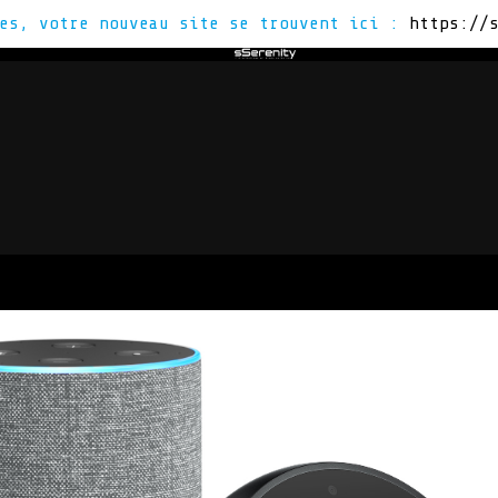
tes, votre nouveau site se trouvent ici :
https://
Z
VOUS ÊTES
ACTUS
CON