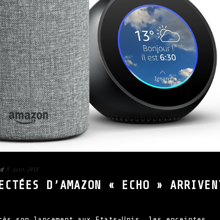
d
8 juin 2018
ECTÉES D’AMAZON « ECHO » ARRIVEN
rès son lancement aux Etats-Unis, les enceintes