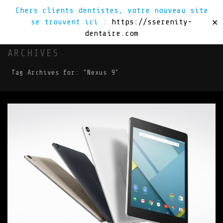
Chers clients dentistes, votre nouveau site
se trouvent ici :
https://sserenity-
✕
dentaire.com
ARCHIVES
Tag Archives for: "Nexus 9"