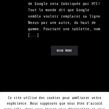
de Google sera fabriquée par HTC!
Tout le monde dit que Google
semble vouloir remplacer sa ligne
Nexus par une autre, du haut de
gamme. Pourtant une tablette, nom
[...]
READ MORE
Mentions Légales
Ce site utilise des cookies pour améliorer votre
Plan du site
expérience. Nous supposons que vous êtes d'accord
Politique de cookie