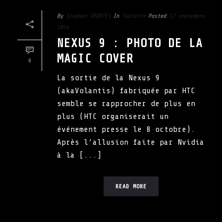
By
Stephen SPORTES
In
Tablette
Posted
17 septembre
2014
NEXUS 9 : PHOTO DE LA
MAGIC COVER
0
La sortie de la Nexus 9
(akaVolantis) fabriquée par HTC
semble se rapprocher de plus en
plus (HTC organiserait un
événement presse le 8 octobre).
Après l’allusion faite par Nvidia
à la [...]
READ MORE