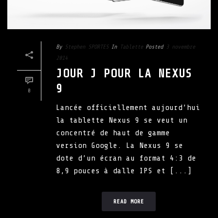
By
Stephen SPORTES
In
Tablette
Posted
3 novembre
2014
JOUR J POUR LA NEXUS
9
0
Lancée officiellement aujourd’hui
la tablette Nexus 9 se veut un
concentré de haut de gamme
version Google. La Nexus 9 se
dote d’un écran au format 4:3 de
8,9 pouces à dalle IPS et [...]
READ MORE