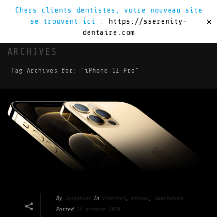
Chers clients dentistes, votre nouveau site
se trouvent ici :
https://sserenity-
✕
dentaire.com
ARCHIVES
Tag Archives for: "iPhone 12 Pro"
By
Joséphine
In
Internet
,
réseau
,
Smartphone
Posted
16 octobre 2020