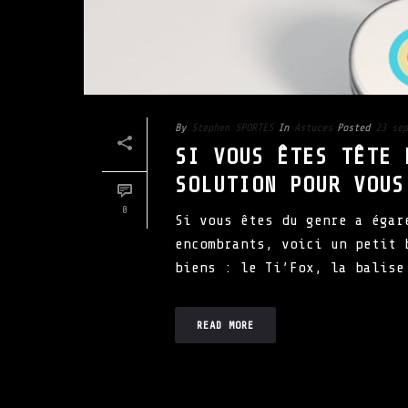
By
Stephen SPORTES
In
Astuces
Posted
23 sep
SI VOUS ÊTES TÊTE 
SOLUTION POUR VOUS
0
Si vous êtes du genre a égar
encombrants, voici un petit 
biens : le Ti’Fox, la balise
READ MORE