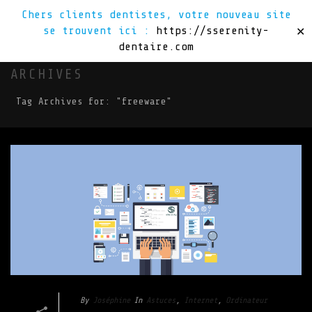
Chers clients dentistes, votre nouveau site
se trouvent ici :
https://sserenity-
✕
dentaire.com
ARCHIVES
Tag Archives for: "freeware"
By
Joséphine
In
Astuces
,
Internet
,
Ordinateur