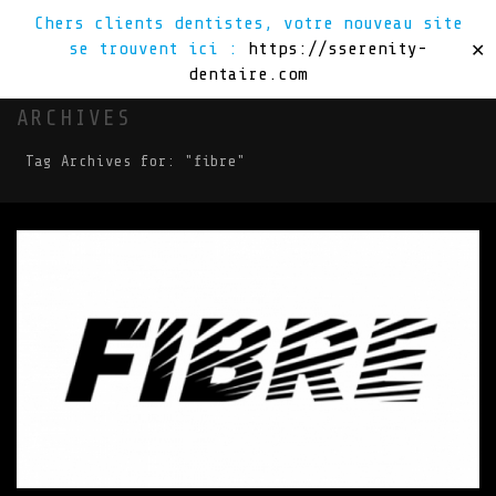
Chers clients dentistes, votre nouveau site
se trouvent ici :
https://sserenity-
✕
dentaire.com
ARCHIVES
Tag Archives for: "fibre"