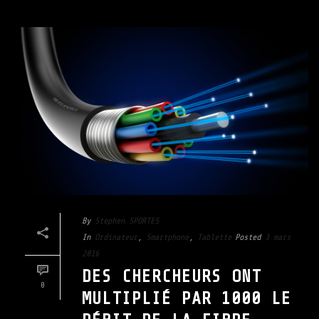
By
Stephen SPORTES
In
Ordinateur
,
Smartphone
,
Tablette
Posted
3 mars
2016
DES CHERCHEURS ONT
0
MULTIPLIÉ PAR 1000 LE