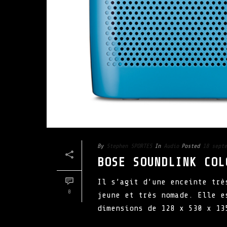
By
Stephen SPORTES
In
Audio
Posted
18 septe
BOSE SOUNDLINK COL
Il s’agit d’une enceinte trè
0
jeune et très nomade. Elle e
dimensions de 128 x 530 x 13