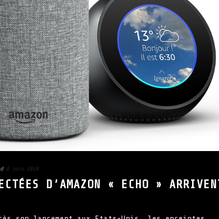
d
8 juin 2018
ECTÉES D’AMAZON « ECHO » ARRIVEN
rès son lancement aux Etats-Unis, les enceintes