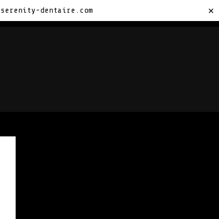
sserenity-dentaire.com
✕
TACTEZ-NOUS