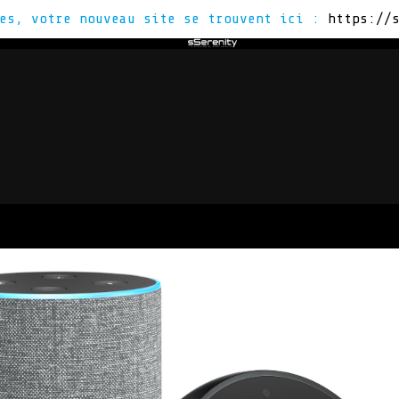
tes, votre nouveau site se trouvent ici :
https://
Z
VOUS ÊTES
ACTUS
CON