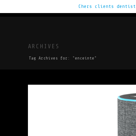
Chers clients dentis
VOUS CHERCHE
ARCHIVES
Tag Archives for: "enceinte"