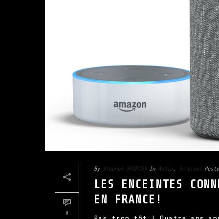
By
Stephen SPORTES
In
Audio
,
Internet
Poste
LES ENCEINTES CONN
EN FRANCE!
0
Pas trop tôt ! Quatre ans ap