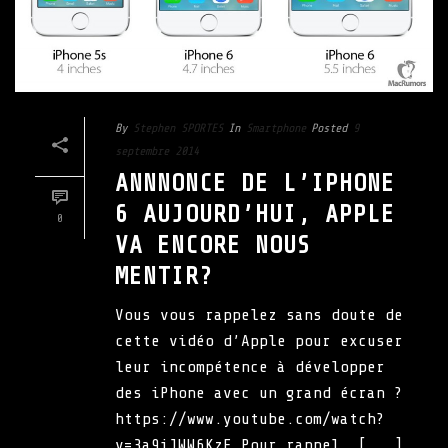
By
Stephen SPORTES
In
Smartphone
Posted
9
septembre 2014
ANNNONCE DE L’IPHONE
6 AUJOURD’HUI, APPLE
0
VA ENCORE NOUS
MENTIR?
Vous vous rappelez sans doute de
cette vidéo d’Apple pour excuser
leur incompétence à développer
des iPhone avec un grand écran ?
https://www.youtube.com/watch?
v=3a9iJWW6KzE Pour rappel, [...]