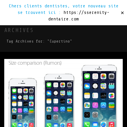
Chers clients dentistes, votre nouveau site
se trouvent ici :
https://sserenity-
✕
dentaire.com
ARCHIVES
Tag Archives for: "Cupertino"