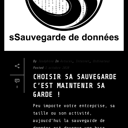
By
Joséphine
In
Astuces
,
Internet
,
Ordinateur
Posted
1 octobre 2020
CHOISIR SA SAUVEGARDE
C’EST MAINTENIR SA
0
GARDE !
Peu importe votre entreprise, sa
taille ou son activité,
aujourd’hui la sauvegarde de