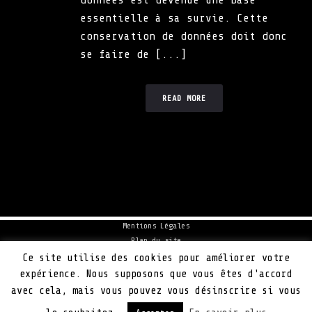
données est devenue une base
essentielle à sa survie. Cette
conservation de données doit donc
se faire de [...]
READ MORE
Mentions Légales
Plan du site
Politique de cookie
Ce site utilise des cookies pour améliorer votre
Actualités
expérience. Nous supposons que vous êtes d'accord
Contact
avec cela, mais vous pouvez vous désinscrire si vous
Petit Bison