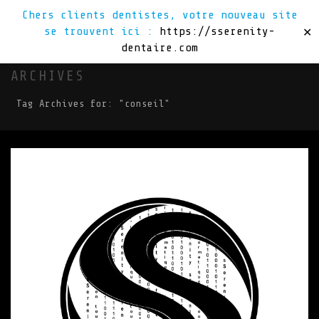
Chers clients dentistes, votre nouveau site
se trouvent ici :
https://sserenity-
✕
dentaire.com
ARCHIVES
Tag Archives for: "conseil"