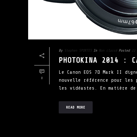
By
Stephen SPORTES
In
Non classé
Posted
22 
PHOTOKINA 2014 : C
Le Canon EOS 7D Mark II dign
0
nouvelle référence pour les 
les vidéastes. En matière de
READ MORE