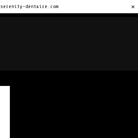
sserenity-dentaire.com
✕
TACTEZ-NOUS