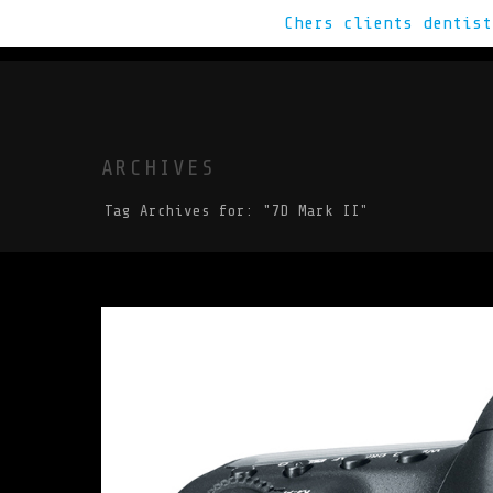
Chers clients dentis
VOUS CHERCHE
ARCHIVES
Tag Archives for: "7D Mark II"