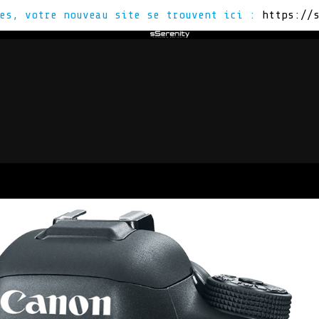
tes, votre nouveau site se trouvent ici :
https://
Z
VOUS ÊTES
ACTUS
CON