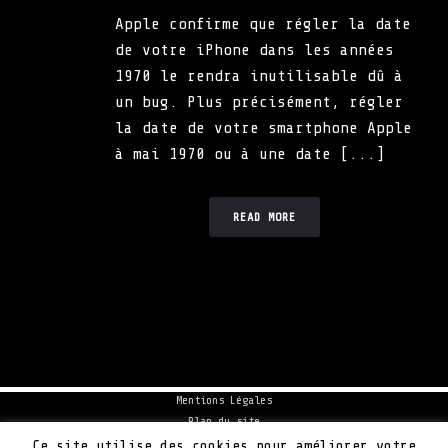
Apple confirme que régler la date
de votre iPhone dans les années
1970 le rendra inutilisable dû à
un bug. Plus précisément, régler
la date de votre smartphone Apple
à mai 1970 ou à une date [...]
READ MORE
Mentions Légales
Plan du site
Politique de cookie
Ce site utilise des cookies pour améliorer votre