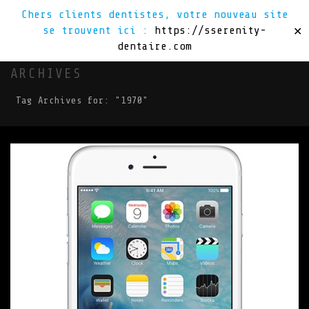
Chers clients dentistes, votre nouveau site
se trouvent ici :
https://sserenity-
✕
dentaire.com
ARCHIVES
Tag Archives for: "1970"