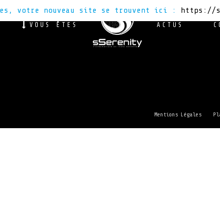
tes, votre nouveau site se trouvent ici :
https://
VOUS ÊTES
ACTUS
C
Mentions Légales
Pl