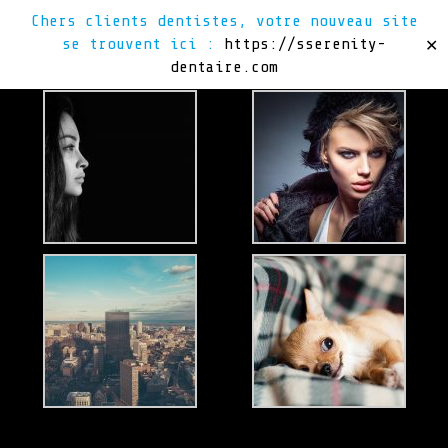
Chers clients dentistes, votre nouveau site
se trouvent ici :
https://sserenity-
✕
dentaire.com